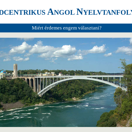
A
N
DCENTRIKUS
NGOL
YELVTANFO
Miért érdemes engem választani?