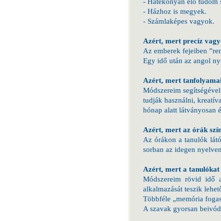
- Hatékonyan elő tudom se
- Házhoz is megyek.
- Számlaképes vagyok.
Azért, mert precíz vagyo
Az emberek fejeiben ”ren
Egy idő után az angol nye
Azért, mert tanfolyama
Módszereim segítségével 
tudják használni, kreatí
hónap alatt látványosan é
Azért, mert az órák szín
Az órákon a tanulók látó
sorban az idegen nyelven 
Azért, mert a tanulókat
Módszereim rövid idő al
alkalmazását teszik lehet
Többféle „memória fogast”
A szavak gyorsan beivód