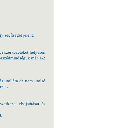
y segítséget jelent.
vi szerkezeteket helyesen
y beszédminőségük már 1-2
és utoljára de nem utolsó
rzik.
erkezet elsajátítását és
t.