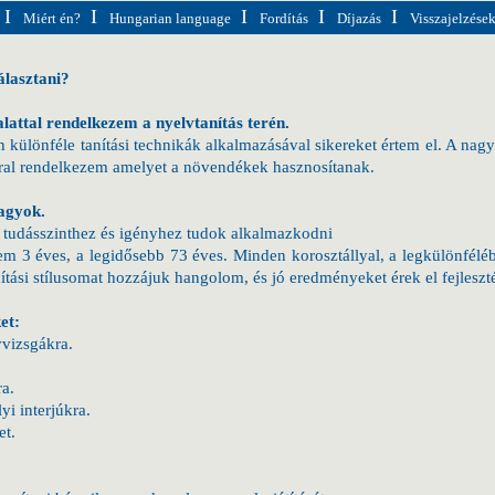
I
I
I
I
I
Miért én?
Hungarian language
Fordítás
Díjazás
Visszajelzése
lasztani?
lattal rendelkezem a nyelvtanítás terén.
n különféle tanítási technikák alkalmazásával sikereket értem el. A nag
rral rendelkezem amelyet a növendékek hasznosítanak.
agyok.
 tudásszinthez és igényhez tudok alkalmazkodni
m 3 éves, a legidősebb 73 éves. Minden korosztállyal, a legkülönfél
tási stílusomat hozzájuk hangolom, és jó eredményeket érek el fejleszt
et:
vizsgákra.
a.
i interjúkra.
et.