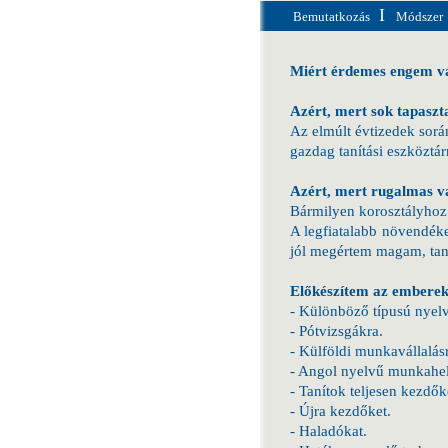
I
Bemutatkozás
Módszer
Miért érdemes engem vá
Azért, mert sok tapaszta
Az elmúlt évtizedek sorá
gazdag tanítási eszköztá
Azért, mert rugalmas v
Bármilyen korosztályhoz
A legfiatalabb növendéke
jól megértem magam, taní
Előkészítem az emberek
- Különböző típusú nyelv
- Pótvizsgákra.
- Külföldi munkavállalásr
- Angol nyelvű munkahely
- Tanítok teljesen kezdők
- Újra kezdőket.
- Haladókat.