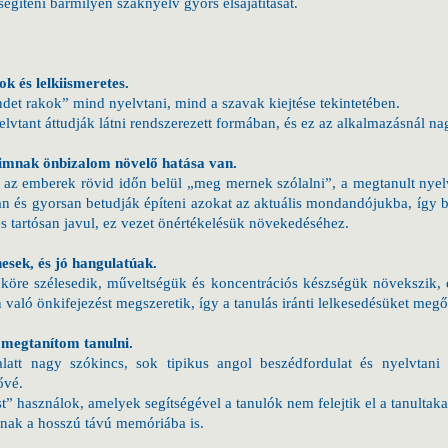
gíteni bármilyen szaknyelv gyors elsajátítását.
k és lelkiismeretes.
det rakok” mind nyelvtani, mind a szavak kiejtése tekintetében.
lvtant áttudják látni rendszerezett formában, és ez az alkalmazásnál nag
imnak önbizalom növelő hatása van.
az emberek rövid időn belül „meg mernek szólalni”, a megtanult nyel
van és gyorsan betudják építeni azokat az aktuális mondandójukba, íg
s tartósan javul, ez vezet önértékelésük növekedéséhez.
esek, és jó hangulatúak.
köre szélesedik, műveltségük és koncentrációs készségük növekszik, 
való önkifejezést megszeretik, így a tanulás iránti lelkesedésüket megő
 megtanítom tanulni.
att nagy szókincs, sok tipikus angol beszédfordulat és nyelvtani sz
ővé.
 használok, amelyek segítségével a tanulók nem felejtik el a tanultaka
nak a hosszú távú memóriába is.