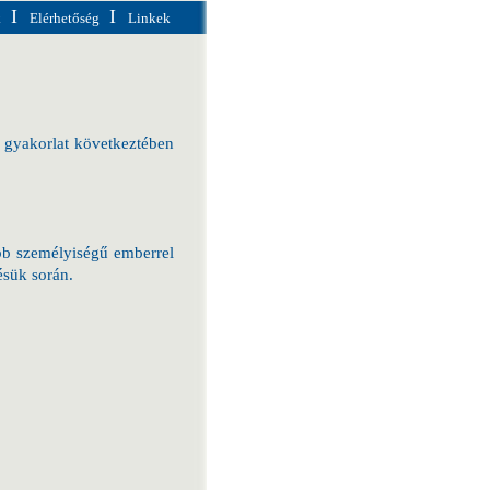
I
I
k
Elérhetőség
Linkek
y gyakorlat következtében
ébb személyiségű emberrel
ésük során.